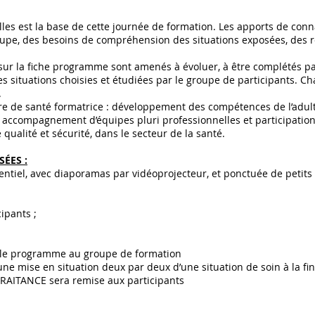
lles est la base de cette journée de formation. Les apports de con
pe, des besoins de compréhension des situations exposées, des réf
s sur la fiche programme sont amenés à évoluer, à être complétés 
s situations choisies et étudiées par le groupe de participants. Cha
.
re de santé formatrice : développement des compétences de l’adult
, accompagnement d’équipes pluri professionnelles et participation
ualité et sécurité, dans le secteur de la santé.
ÉES :
entiel, avec diaporamas par vidéoprojecteur, et ponctuée de petits
ipants ;
er le programme au groupe de formation
 une mise en situation deux par deux d’une situation de soin à la f
TRAITANCE sera remise aux participants