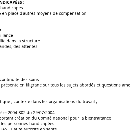
NDICAPÉES :
 handicapes.
e en place d'autres moyens de compensation.
n
illance
lie dans la structure
mandes, des attentes
 continuité des soins
st présente en filigrane sur tous les sujets abordés et questions am
tique ; contexte dans les organisations du travail ;
mière 2004-802 du 29/07/2004
portant création du Comité national pour la bientraitance
t des personnes handicapées
AS : Haute autorité en santé