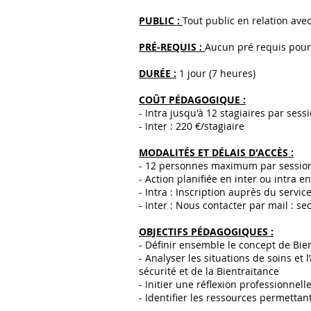
PUBLIC :
Tout public en relation ave
PRÉ-REQUIS :
Aucun pré requis pour s’
DURÉE :
1 jour (7 heures)
COÛT PÉDAGOGIQUE :
- Intra jusqu'à 12 stagiaires par sessi
- Inter : 220 €/stagiaire
MODALITÉS ET DÉLAIS D'ACCÈS :
- 12 personnes maximum par session 
- Action planifiée en inter ou intra e
- Intra : Inscription auprès du servic
- Inter : Nous contacter par mail :
se
OBJECTIFS PÉDAGOGIQUES :
- Définir ensemble le concept de Bie
- Analyser les situations de soins et l
sécurité et de la Bientraitance
- Initier une réflexion professionnell
- Identifier les ressources permetta